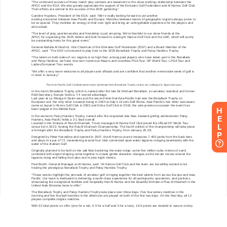
H
E
L
P